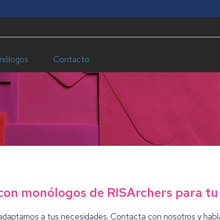
nólogos
Contacto
 con monólogos de RISArchers para tu
adaptamos a tus necesidades. Contacta con nosotros y habl